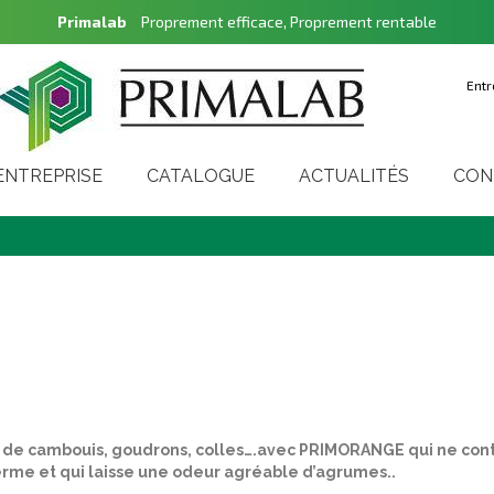
Primalab
Proprement efficace, Proprement rentable
Entr
'ENTREPRISE
CATALOGUE
ACTUALITÉS
CON
s de cambouis, goudrons, colles….avec PRIMORANGE qui ne con
erme et qui laisse une odeur agréable d’agrumes..