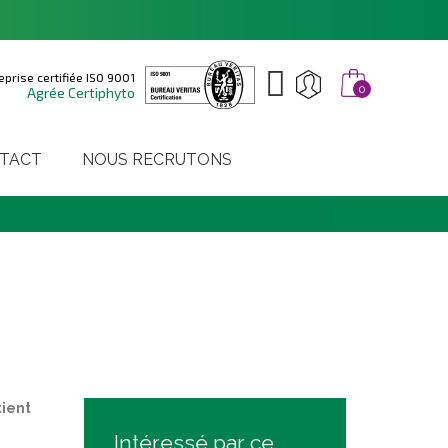
eprise certifiée ISO 9001
0
Agrée Certiphyto
TACT
NOUS RECRUTONS
tient
Intéressé par ce