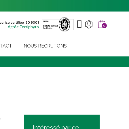
eprise certifiée ISO 9001
0
Agrée Certiphyto
TACT
NOUS RECRUTONS
,
e
Intéressé par ce