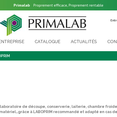
Primalab
Proprement efficace, Proprement rentable
Entr
'ENTREPRISE
CATALOGUE
ACTUALITÉS
CON
OPRIM
laboratoire de découpe, conserverie, laiterie, chambre froide
re matériel…grâce à LABOPRIM recommandé et adapté en cas d