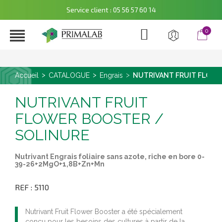
Service client : 05 56 57 60 14

0
Accueil
CATALOGUE
Engrais
NUTRIVANT FRUIT FLOWE
NUTRIVANT FRUIT
FLOWER BOOSTER /
SOLINURE
Nutrivant Engrais foliaire sans azote, riche en bore 0-
39-26+2MgO+1,8B+Zn+Mn
REF : 5110
Nutrivant Fruit Flower Booster a été spécialement
conçu pour les besoins des cultures à partir de la