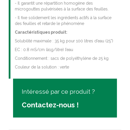
- Il garantit une répartition homogène des
microgouttes pulvérisées à la surface des feuilles.
- Il fixe solidement les ingrédients actifs à la surface
des feuilles et retarde le phénomène
Caractéristiques produit:
Solubilité maximale : 35 kg pour 100 litres d’eau (25°)
EC : 0.8 mS/cm (à1g/litre) l’eau
Conditionnement : sacs de polyéthylène de 25 kg
Couleur de la solution : verte
Intéressé par ce produit ?
Contactez-nous !